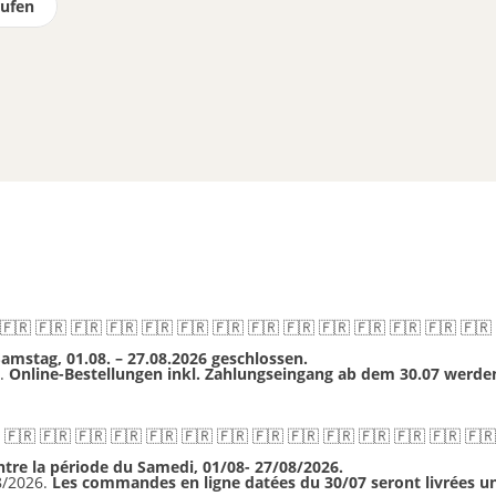
rufen
dingungen (AGB)
Impressum
 🇫🇷 🇫🇷 🇫🇷 🇫🇷 🇫🇷 🇫🇷 🇫🇷 🇫🇷 🇫🇷 🇫🇷 🇫🇷 🇫🇷 🇫🇷 🇫🇷
Samstag, 01.08. – 27.08.2026 geschlossen.
g.
Online-Bestellungen inkl. Zahlungseingang ab dem 30.07 werden 
 🇫🇷 🇫🇷 🇫🇷 🇫🇷 🇫🇷 🇫🇷 🇫🇷 🇫🇷 🇫🇷 🇫🇷 🇫🇷 🇫🇷 🇫🇷 🇫🇷
ntre la période du Samedi, 01/08- 27/08/2026.
08/2026.
Les commandes en ligne datées du 30/07 seront livrées u