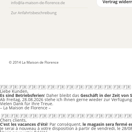
Vertrag wider
info@la-maison-de-florence.de
Zur Anfahrts­beschreibung
Datenschutz
Versandkosten & Lieferung
Widerruf
Allgemeine Geschäftsbe
© 2014 La Maison de Florence
🇫🇷 🇫🇷 🇫🇷 🇫🇷 🇫🇷 🇫🇷 🇫🇷 🇫🇷 🇫🇷 🇫🇷 🇫🇷 🇫🇷 🇫🇷 🇫🇷
Liebe Kunden,
Es sind Betriebsferien
! Daher bleibt das
Geschäft in der Zeit von 
Ab Freitag, 28.08.2026 stehe ich Ihnen gerne wieder zur Verfügun
Vielen Dank für Ihre Treue.
– La Maison de Florence –
🇫🇷 🇫🇷 🇫🇷 🇫🇷 🇫🇷 🇫🇷 🇫🇷 🇫🇷 🇫🇷 🇫🇷 🇫🇷 🇫🇷 🇫🇷 🇫🇷
Chers clients,
C’est les vacances d’été
! Par conséquent,
le magasin sera fermé e
Je serai à nouveau à votre disposition à partir de vendredi, le 28/