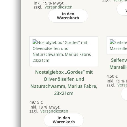
inkl. 19 % MwSt.
zzgl.
Versandkosten
In den
Warenkorb
Seifenw
Marseill
Nostalgiebox „Gordes“ mit
4,50
€
Olivenölseifen und
inkl. 19 %
zzgl.
Vers
Naturschwamm, Marius Fabre,
23x21cm
49,15
€
inkl. 19 % MwSt.
zzgl.
Versandkosten
In den
Warenkorb