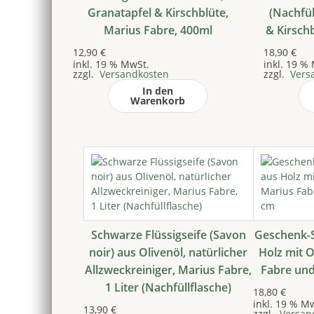
Granatapfel & Kirschblüte,
(Nachfül
Marius Fabre, 400ml
& Kirschb
12,90
€
18,90
€
inkl. 19 % MwSt.
inkl. 19 %
zzgl.
Versandkosten
zzgl.
Vers
In den
Warenkorb
Schwarze Flüssigseife (Savon
Geschenk-S
noir) aus Olivenöl, natürlicher
Holz mit O
Allzweckreiniger, Marius Fabre,
Fabre und
1 Liter (Nachfüllflasche)
18,80
€
inkl. 19 % M
13,90
€
zzgl.
Versan