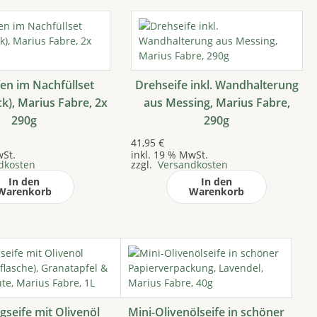
en im Nachfüllset
Drehseife inkl. Wandhalterung
k), Marius Fabre, 2x
aus Messing, Marius Fabre,
290g
290g
41,95
€
wSt.
inkl. 19 % MwSt.
dkosten
zzgl.
Versandkosten
In den
In den
Warenkorb
Warenkorb
igseife mit Olivenöl
Mini-Olivenölseife in schöner