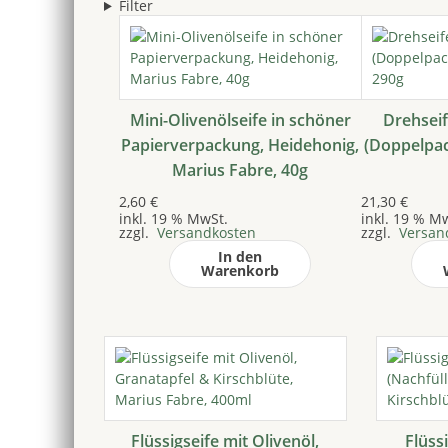
Filter
Mini-Olivenölseife in schöner
Drehseif
Papierverpackung, Heidehonig,
(Doppelpac
Marius Fabre, 40g
2,60
€
21,30
€
inkl. 19 % MwSt.
inkl. 19 % M
zzgl.
Versandkosten
zzgl.
Versan
In den
Warenkorb
Flüssigseife mit Olivenöl,
Flüss