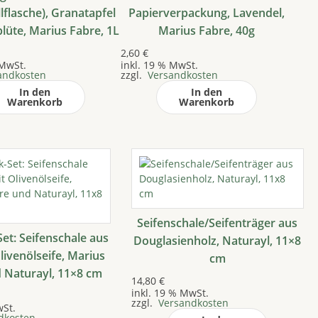
lflasche), Granatapfel
Papierverpackung, Lavendel,
lüte, Marius Fabre, 1L
Marius Fabre, 40g
2,60
€
 MwSt.
inkl. 19 % MwSt.
andkosten
zzgl.
Versandkosten
In den
In den
Warenkorb
Warenkorb
Seifenschale/Seifenträger aus
et: Seifenschale aus
Douglasienholz, Naturayl, 11×8
livenölseife, Marius
cm
 Naturayl, 11×8 cm
14,80
€
inkl. 19 % MwSt.
zzgl.
Versandkosten
wSt.
dkosten