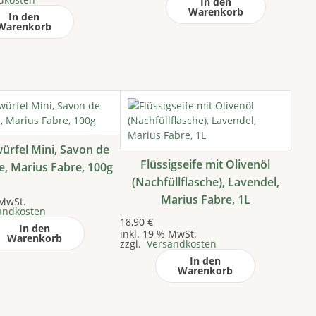
In den
Warenkorb
In den
Warenkorb
ürfel Mini, Savon de
Flüssigseife mit Olivenöl
e, Marius Fabre, 100g
(Nachfüllflasche), Lavendel,
Marius Fabre, 1L
 MwSt.
andkosten
18,90
€
In den
inkl. 19 % MwSt.
Warenkorb
zzgl.
Versandkosten
In den
Warenkorb