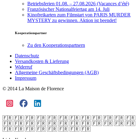
Betriebsferien 01.08. – 27.08.2026 (Vacances d’été)
Französischer Nationalfeiertag am 14. Juli
Kinofreikarten zum Filmstart von PARIS MURDER
MYSTERY zu gewinnen. Aktion ist beendet!
Kooperationspartner
Zu den Kooperationspartnern
Datenschutz
Versandkosten & Lieferung
Widerruf
Allgemeine Geschäftsbedingungen (AGB)
Impressum
© 2014 La Maison de Florence
🇫🇷 🇫🇷 🇫🇷 🇫🇷 🇫🇷 🇫🇷 🇫🇷 🇫🇷 🇫🇷 🇫🇷 🇫🇷 🇫🇷
🇫🇷 🇫🇷 🇫🇷 🇫🇷 🇫🇷 🇫🇷 🇫🇷 🇫🇷 🇫🇷 🇫🇷 🇫🇷 🇫🇷
🇫🇷 🇫🇷 🇫🇷 🇫🇷 🇫🇷 🇫🇷 🇫🇷 🇫🇷