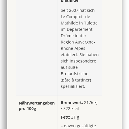
Mathilde
Seit 2007 hat sich
Le Comptoir de
Mathilde in Tulette
im Département
Drôme in der
Region Auvergne-
Rhône-Alpes
etabliert. Sie haben
sich insbesondere
auf süße
Brotaufstriche
(pâte à tartiner)
spezialisiert.
Brennwert:
2176 kJ
Nährwertangaben
pro 100g
/ 522 kcal
Fett:
31 g
– davon gesättigte