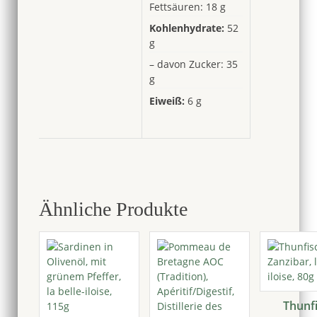
Fettsäuren: 18 g
Kohlenhydrate:
52
g
– davon Zucker: 35
g
Eiweiß:
6 g
Ähnliche Produkte
Thunf