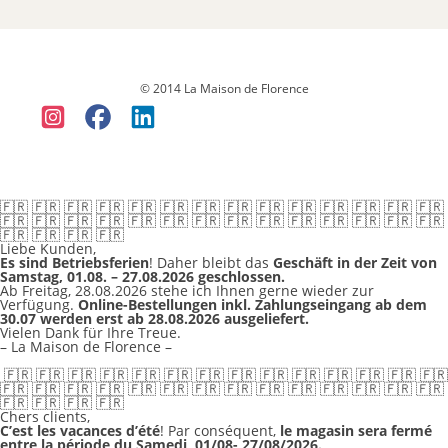
Datenschutz
Versandkosten & Lieferung
Widerruf
Allgemeine
Geschäftsbedingungen (AGB)
Impressum
© 2014 La Maison de Florence
🇫🇷 🇫🇷 🇫🇷 🇫🇷 🇫🇷 🇫🇷 🇫🇷 🇫🇷 🇫🇷 🇫🇷 🇫🇷 🇫🇷 🇫🇷 🇫🇷
🇫🇷 🇫🇷 🇫🇷 🇫🇷 🇫🇷 🇫🇷 🇫🇷 🇫🇷 🇫🇷 🇫🇷 🇫🇷 🇫🇷 🇫🇷 🇫🇷
🇫🇷 🇫🇷 🇫🇷 🇫🇷
Liebe Kunden,
Es sind Betriebsferien
! Daher bleibt das
Geschäft in der Zeit von
Samstag, 01.08. – 27.08.2026 geschlossen.
Ab Freitag, 28.08.2026 stehe ich Ihnen gerne wieder zur
Verfügung.
Online-Bestellungen inkl. Zahlungseingang ab dem
30.07 werden erst ab 28.08.2026 ausgeliefert.
Vielen Dank für Ihre Treue.
– La Maison de Florence –
🇫🇷 🇫🇷 🇫🇷 🇫🇷 🇫🇷 🇫🇷 🇫🇷 🇫🇷 🇫🇷 🇫🇷 🇫🇷 🇫🇷 🇫🇷 🇫🇷
🇫🇷 🇫🇷 🇫🇷 🇫🇷 🇫🇷 🇫🇷 🇫🇷 🇫🇷 🇫🇷 🇫🇷 🇫🇷 🇫🇷 🇫🇷 🇫🇷
🇫🇷 🇫🇷 🇫🇷 🇫🇷
Chers clients,
C’est les vacances d’été
! Par conséquent,
le magasin sera fermé
entre la période du Samedi, 01/08- 27/08/2026.