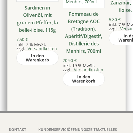
Zanzibar, 
Sardinen in
iloise,
Pommeau de
Olivenöl, mit
5,80
€
Bretagne AOC
grünem Pfeffer, la
inkl. 7 % Mw
(Tradition),
zzgl.
Versa
belle-iloise, 115g
Apéritif/Digestif,
In d
7,50
€
Waren
Distillerie des
inkl. 7 % MwSt.
zzgl.
Versandkosten
Menhirs, 700ml
In den
Warenkorb
20,90
€
inkl. 19 % MwSt.
zzgl.
Versandkosten
In den
Warenkorb
KONTAKT
KUNDENSERVICE
ÖFFNUNGSZEITEN
AKTUELLES