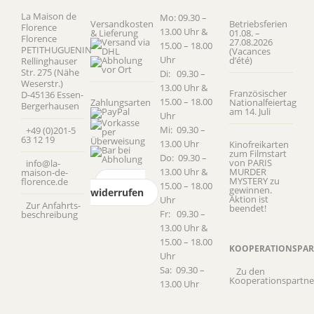
La Maison de
Mo: 09.30 –
Versandkosten
Betriebsferien
Florence
13.00 Uhr &
& Lieferung
01.08. –
Florence
27.08.2026
15.00 – 18.00
PETITHUGUENIN
(Vacances
Uhr
d’été)
Rellinghauser
Str. 275 (Nähe
Di: 09.30 –
Weserstr.)
13.00 Uhr &
Französischer
D-45136 Essen-
15.00 – 18.00
Zahlungsarten
Nationalfeiertag
Bergerhausen
am 14. Juli
Uhr
Mi: 09.30 –
+49 (0)201-5
63 12 19
13.00 Uhr
Kinofreikarten
zum Filmstart
Do: 09.30 –
von PARIS
info@la-
13.00 Uhr &
MURDER
maison-de-
MYSTERY zu
florence.de
Vertrag
15.00 – 18.00
gewinnen.
widerrufen
Aktion ist
Uhr
Zur Anfahrts­
beendet!
Fr: 09.30 –
beschreibung
13.00 Uhr &
15.00 – 18.00
KOOPERATIONSPAR
Uhr
Sa: 09.30 –
Zu den
Kooperationspartne
13.00 Uhr