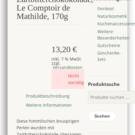
Le Comptoir de
Feinkost
Mathilde, 170g
Naturkosmetik
Küchenaccessoire
Weitere
Bald verfügbar
Besonderheiten
Gutscheine
13,20
€
Geschenke-
inkl. 7 % MwSt.
Sets
zzgl.
Versandkosten
Nicht
vorrätig
Produktsuche
Produktbeschreibung
Weitere Informationen
Suchen
Diese himmlischen knusprigen
Perlen wurden mit
Zartbitterschokolade überzogen.