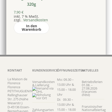
320g
7,90
€
inkl. 7 % MwSt.
zzgl.
Versandkosten
In den
Warenkorb
KONTAKT
KUNDENSERVICE
ÖFFNUNGSZEITEN
AKTUELLES
La Maison de
Mo: 09.30 –
Versandkosten
Betriebsferien
Florence
13.00 Uhr &
& Lieferung
01.08. –
Florence
27.08.2026
15.00 – 18.00
PETITHUGUENIN
(Vacances
Uhr
d’été)
Rellinghauser
Str. 275 (Nähe
Di: 09.30 –
Weserstr.)
13.00 Uhr &
Französischer
D-45136 Essen-
15.00 – 18.00
Zahlungsarten
Nationalfeiertag
Bergerhausen