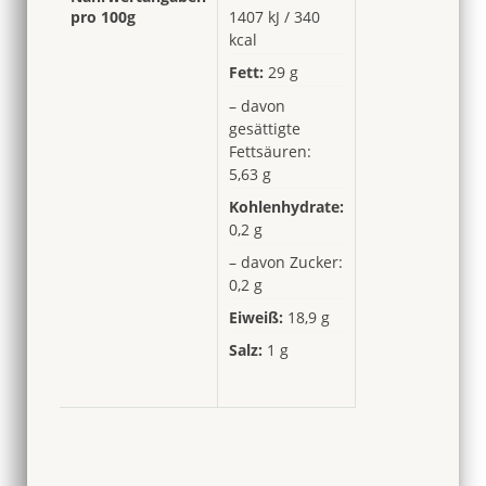
pro 100g
1407 kJ / 340
kcal
Fett:
29 g
– davon
gesättigte
Fettsäuren:
5,63 g
Kohlenhydrate:
0,2 g
– davon Zucker:
0,2 g
Eiweiß:
18,9 g
Salz:
1 g