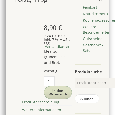
Feinkost
Naturkosmetik
Küchenaccessoire
8,90
€
Weitere
Besonderheiten
7,74
€
/
100.0
g
Gutscheine
inkl. 7 % MwSt.
zzgl.
Geschenke-
Versandkosten
Sets
Ideal zu
grünem Salat
und Brot.
Vorrätig
Produktsuche
Sardinen
mit
Nizza-
In den
Warenkorb
Oliven,
Suchen
la
Produktbeschreibung
belle-
Weitere Informationen
iloise,