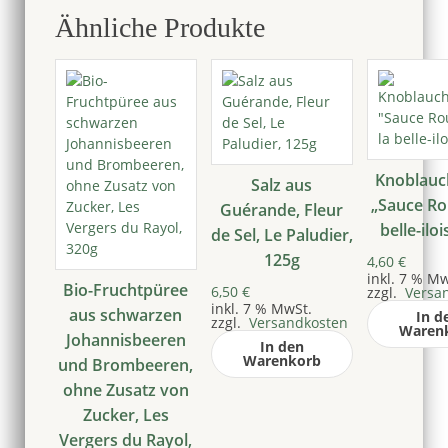
Ähnliche Produkte
Knoblauc
Salz aus
„Sauce Rou
Guérande, Fleur
belle-iloi
de Sel, Le Paludier,
125g
4,60
€
inkl. 7 % Mw
Bio-Fruchtpüree
6,50
€
zzgl.
Versa
inkl. 7 % MwSt.
aus schwarzen
In d
zzgl.
Versandkosten
Waren
Johannisbeeren
In den
Warenkorb
und Brombeeren,
ohne Zusatz von
Zucker, Les
Vergers du Rayol,