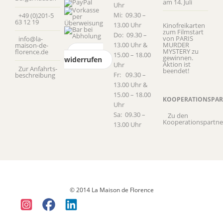
am 14. Juli
Uhr
Mi: 09.30 –
+49 (0)201-5
63 12 19
13.00 Uhr
Kinofreikarten
zum Filmstart
Do: 09.30 –
von PARIS
info@la-
13.00 Uhr &
MURDER
maison-de-
MYSTERY zu
florence.de
Vertrag
15.00 – 18.00
gewinnen.
widerrufen
Aktion ist
Uhr
Zur Anfahrts­
beendet!
Fr: 09.30 –
beschreibung
13.00 Uhr &
15.00 – 18.00
KOOPERATIONSPAR
Uhr
Sa: 09.30 –
Zu den
Kooperationspartne
13.00 Uhr
Datenschutz
Versandkosten & Lieferung
Widerruf
Allgemeine
Geschäftsbedingungen (AGB)
Impressum
© 2014 La Maison de Florence