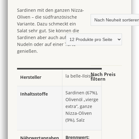
115g
Menge
Sardinen mit den ganzen Nizza-
Oliven – die südfranzösische
Variante. Dazu schmeckt ein
Salat sehr gut. Sie können die
Sardinen aber auch auf Brot, zu
Nudeln oder auf einer Tarte
genießen.
Nach Preis
la belle-Iloise
Hersteller
filtern
Sardinen (67%),
Inhaltsstoffe
Olivenöl „vierge
extra“, ganze
Nizza-Oliven
(9%), Salz
Brennwert:
Nährwertangaben