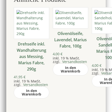
Olivenölseife,
Olivenöl
Lavendel, Marius
Drehseife inkl.
Sandel
Fabre, 100g
Wandhalterung
Marius 
4,00
€
aus Messing,
100
inkl. 19 % MwSt.
zzgl.
Versandkosten
Marius Fabre,
4,00
€
In den
290g
inkl. 19 % 
Warenkorb
zzgl.
Versa
41,95
€
In d
inkl. 19 % MwSt.
Waren
zzgl.
Versandkosten
In den
Warenkorb