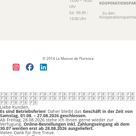
15.00 – 18.00
KOOPERATIONSPAR
Uhr
Sa: 09.30 –
Zu den
Kooperationspartne
13.00 Uhr
Datenschutz
Versandkosten & Lieferung
Widerruf
Allgemeine
Geschäftsbedingungen (AGB)
Impressum
© 2014 La Maison de Florence
🇫🇷 🇫🇷 🇫🇷 🇫🇷 🇫🇷 🇫🇷 🇫🇷 🇫🇷 🇫🇷 🇫🇷 🇫🇷 🇫🇷 🇫🇷 🇫🇷
🇫🇷 🇫🇷 🇫🇷 🇫🇷 🇫🇷 🇫🇷 🇫🇷 🇫🇷 🇫🇷 🇫🇷 🇫🇷 🇫🇷 🇫🇷 🇫🇷
🇫🇷 🇫🇷 🇫🇷 🇫🇷
Liebe Kunden,
Es sind Betriebsferien
! Daher bleibt das
Geschäft in der Zeit von
Samstag, 01.08. – 27.08.2026 geschlossen.
Ab Freitag, 28.08.2026 stehe ich Ihnen gerne wieder zur
Verfügung.
Online-Bestellungen inkl. Zahlungseingang ab dem
30.07 werden erst ab 28.08.2026 ausgeliefert.
Vielen Dank für Ihre Treue.