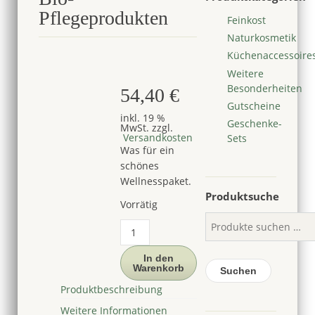
Pflegeprodukten
Feinkost
Naturkosmetik
Küchenaccessoire
Weitere
Besonderheiten
54,40
€
Gutscheine
inkl. 19 %
Geschenke-
MwSt.
zzgl.
Versandkosten
Sets
Was für ein
schönes
Wellnesspaket.
Produktsuche
Vorrätig
Geschenkbox
"Cotignac"
mit
In den
Warenkorb
Bio-
Suchen
Pflegeprodukten
Produktbeschreibung
Menge
Weitere Informationen