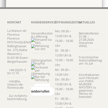
KONTAKT
KUNDENSERVICE
ÖFFNUNGSZEITEN
AKTUELLES
La Maison de
Mo: 09.30 –
Versandkosten
Betriebsferien
Florence
13.00 Uhr &
& Lieferung
01.08. –
Florence
27.08.2026
15.00 – 18.00
PETITHUGUENIN
(Vacances
Uhr
d’été)
Rellinghauser
Str. 275 (Nähe
Di: 09.30 –
Weserstr.)
13.00 Uhr &
Französischer
D-45136 Essen-
15.00 – 18.00
Zahlungsarten
Nationalfeiertag
Bergerhausen
am 14. Juli
Uhr
Mi: 09.30 –
+49 (0)201-5
63 12 19
13.00 Uhr
Kinofreikarten
zum Filmstart
Do: 09.30 –
von PARIS
info@la-
13.00 Uhr &
MURDER
maison-de-
MYSTERY zu
florence.de
Vertrag
15.00 – 18.00
gewinnen.
widerrufen
Aktion ist
Uhr
Zur Anfahrts­
beendet!
Fr: 09.30 –
beschreibung
13.00 Uhr &