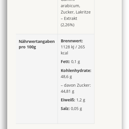
arabicum,
Zucker, Lakritze
– Extrakt
(2,26%)
Brennwert:
Nährwertangaben
pro 100g
1128 kJ / 265
kcal
Fett:
0,1 g
Kohlenhydrate:
48,6 g
– davon Zucker:
44,81 g
Eiweiß:
1,2 g
Salz:
0,05 g