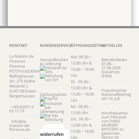
KONTAKT
KUNDENSERVICE
ÖFFNUNGSZEITEN
AKTUELLES
La Maison de
Mo: 09.30 –
Versandkosten
Betriebsferien
Florence
13.00 Uhr &
& Lieferung
01.08. –
Florence
27.08.2026
15.00 – 18.00
PETITHUGUENIN
(Vacances
Uhr
d’été)
Rellinghauser
Str. 275 (Nähe
Di: 09.30 –
Weserstr.)
13.00 Uhr &
Französischer
D-45136 Essen-
15.00 – 18.00
Zahlungsarten
Nationalfeiertag
Bergerhausen
am 14. Juli
Uhr
Mi: 09.30 –
+49 (0)201-5
63 12 19
13.00 Uhr
Kinofreikarten
zum Filmstart
Do: 09.30 –
von PARIS
info@la-
13.00 Uhr &
MURDER
maison-de-
MYSTERY zu
florence.de
Vertrag
15.00 – 18.00
gewinnen.
widerrufen
Aktion ist
Uhr