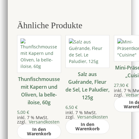
Ähnliche Produkte
Mini-Präs
Salz aus
„Cuis
Thunfischmousse
Guérande, Fleur
27,90
€
mit Kapern und
de Sel, Le Paludier,
inkl. 7 % Mw
Oliven, la belle-
zzgl.
Versa
125g
iloise, 60g
In d
Waren
6,50
€
5,00
€
inkl. 7 % MwSt.
zzgl.
Versandkosten
inkl. 7 % MwSt.
zzgl.
Versandkosten
In den
Warenkorb
In den
Warenkorb