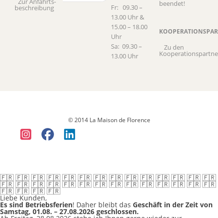
Zur Anfahrts­
beendet!
Fr: 09.30 –
beschreibung
13.00 Uhr &
15.00 – 18.00
KOOPERATIONSPAR
Uhr
Sa: 09.30 –
Zu den
Kooperationspartne
13.00 Uhr
Datenschutz
Versandkosten & Lieferung
Widerruf
Allgemeine
Geschäftsbedingungen (AGB)
Impressum
© 2014 La Maison de Florence
🇫🇷 🇫🇷 🇫🇷 🇫🇷 🇫🇷 🇫🇷 🇫🇷 🇫🇷 🇫🇷 🇫🇷 🇫🇷 🇫🇷 🇫🇷 🇫🇷
🇫🇷 🇫🇷 🇫🇷 🇫🇷 🇫🇷 🇫🇷 🇫🇷 🇫🇷 🇫🇷 🇫🇷 🇫🇷 🇫🇷 🇫🇷 🇫🇷
🇫🇷 🇫🇷 🇫🇷 🇫🇷
Liebe Kunden,
Es sind Betriebsferien
! Daher bleibt das
Geschäft in der Zeit von
Samstag, 01.08. – 27.08.2026 geschlossen.