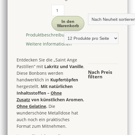
Bonbon
mit
Lakritz
In den
Warenkorb
in
schöner
Produktbeschreibung
Metalldose,
Weitere Informationen
Bonbon
France,
50g
Entdecken Sie die „Saint Ange
Menge
Pastillen“ mit
Lakritz und Vanille
.
Nach Preis
Diese Bonbons werden
filtern
handwerklich in
Kupfertöpfen
hergestellt.
Mit natürlichen
Inhaltsstoffen –
Ohne
Zusatz
von künstlichen Aromen.
Ohne Gelatine
.
Die
wunderschöne Metalldose hat
auch noch ein praktisches
Format zum Mitnehmen.