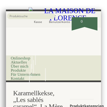
0
Kasse
Benutzerkonto
Onlineshop
Aktuelles
Über mich
Produkte
Für Unternehmen
Kontakt
Karamellkekse,
„Les sablés
caramel“, La Mère
Produktkategorien