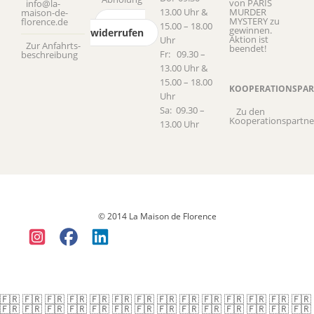
von PARIS
info@la-
13.00 Uhr &
MURDER
maison-de-
MYSTERY zu
florence.de
Vertrag
15.00 – 18.00
gewinnen.
widerrufen
Aktion ist
Uhr
Zur Anfahrts­
beendet!
Fr: 09.30 –
beschreibung
13.00 Uhr &
15.00 – 18.00
KOOPERATIONSPAR
Uhr
Sa: 09.30 –
Zu den
Kooperationspartne
13.00 Uhr
Datenschutz
Versandkosten & Lieferung
Widerruf
Allgemeine
Geschäftsbedingungen (AGB)
Impressum
© 2014 La Maison de Florence
🇫🇷 🇫🇷 🇫🇷 🇫🇷 🇫🇷 🇫🇷 🇫🇷 🇫🇷 🇫🇷 🇫🇷 🇫🇷 🇫🇷 🇫🇷 🇫🇷
🇫🇷 🇫🇷 🇫🇷 🇫🇷 🇫🇷 🇫🇷 🇫🇷 🇫🇷 🇫🇷 🇫🇷 🇫🇷 🇫🇷 🇫🇷 🇫🇷