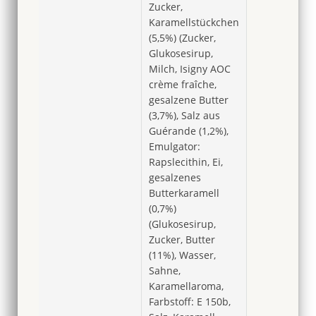
Zucker,
Karamellstückchen
(5,5%) (Zucker,
Glukosesirup,
Milch, Isigny AOC
crème fraîche,
gesalzene Butter
(3,7%), Salz aus
Guérande (1,2%),
Emulgator:
Rapslecithin, Ei,
gesalzenes
Butterkaramell
(0,7%)
(Glukosesirup,
Zucker, Butter
(11%), Wasser,
Sahne,
Karamellaroma,
Farbstoff: E 150b,