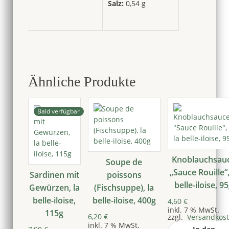
Salz:
0,54 g
Ähnliche Produkte
Bald verfügbar
Knoblauchsau
Soupe de
„Sauce Rouille“,
Sardinen mit
poissons
belle-iloise, 9
Gewürzen, la
(Fischsuppe), la
belle-iloise,
belle-iloise, 400g
4,60
€
inkl. 7 % MwSt.
115g
6,20
€
zzgl.
Versandkos
inkl. 7 % MwSt.