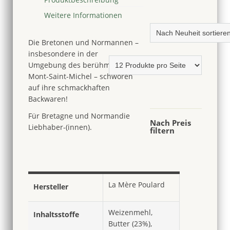
Mère
Weitere Informationen
Poulard,
125g
Menge
Die Bretonen und Normannen –
insbesondere in der
Umgebung des berühmten
Mont-Saint-Michel – schwören
auf ihre schmackhaften
Backwaren!
Für Bretagne und Normandie
Nach Preis
Liebhaber-(innen).
filtern
La Mère Poulard
Hersteller
Weizenmehl,
Inhaltsstoffe
Butter (23%),