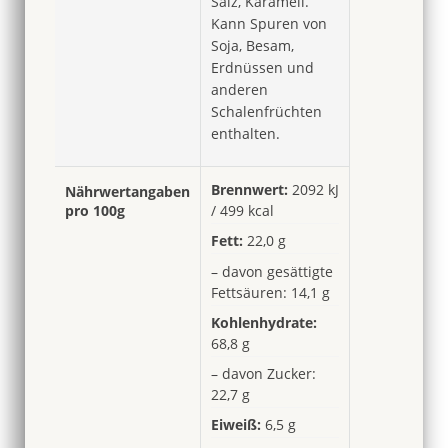
Salz, Karamell.
Kann Spuren von
Soja, Besam,
Erdnüssen und
anderen
Schalenfrüchten
enthalten.
Brennwert:
2092 kJ
Nährwertangaben
pro 100g
/ 499 kcal
Fett:
22,0 g
– davon gesättigte
Fettsäuren: 14,1 g
Kohlenhydrate:
68,8 g
– davon Zucker:
22,7 g
Eiweiß:
6,5 g