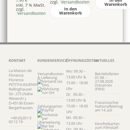
7,90
€
In den
zzgl.
Versandkosten
Warenkorb
inkl. 7 % MwSt.
In den
zzgl.
Warenkorb
Versandkosten
KONTAKT
KUNDENSERVICE
ÖFFNUNGSZEITEN
AKTUELLES
La Maison de
Mo: 09.30 –
Versandkosten
Betriebsferien
Florence
13.00 Uhr &
& Lieferung
01.08. –
Florence
27.08.2026
15.00 – 18.00
PETITHUGUENIN
(Vacances
Uhr
d’été)
Rellinghauser
Str. 275 (Nähe
Di: 09.30 –
Weserstr.)
13.00 Uhr &
Französischer
D-45136 Essen-
15.00 – 18.00
Zahlungsarten
Nationalfeiertag
Bergerhausen
am 14. Juli
Uhr
Mi: 09.30 –
+49 (0)201-5
63 12 19
13.00 Uhr
Kinofreikarten
zum Filmstart
Do: 09.30 –