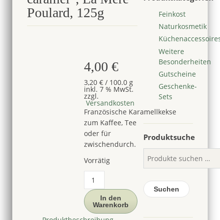
Poulard, 125g
Feinkost
Naturkosmetik
Küchenaccessoire
Weitere
Besonderheiten
4,00
€
Gutscheine
3,20
€
/
100.0
g
Geschenke-
inkl. 7 % MwSt.
zzgl.
Sets
Versandkosten
Französische Karamellkekse
zum Kaffee, Tee
oder für
Produktsuche
zwischendurch.
Vorrätig
Karamellkekse,
"Les
Suchen
sablés
In den
Warenkorb
caramel",
La
Produktbeschreibung