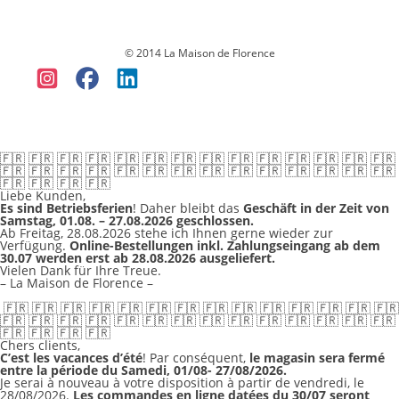
Datenschutz
Versandkosten & Lieferung
Widerruf
Allgemeine
Geschäftsbedingungen (AGB)
Impressum
© 2014 La Maison de Florence
🇫🇷 🇫🇷 🇫🇷 🇫🇷 🇫🇷 🇫🇷 🇫🇷 🇫🇷 🇫🇷 🇫🇷 🇫🇷 🇫🇷 🇫🇷 🇫🇷
🇫🇷 🇫🇷 🇫🇷 🇫🇷 🇫🇷 🇫🇷 🇫🇷 🇫🇷 🇫🇷 🇫🇷 🇫🇷 🇫🇷 🇫🇷 🇫🇷
🇫🇷 🇫🇷 🇫🇷 🇫🇷
Liebe Kunden,
Es sind Betriebsferien
! Daher bleibt das
Geschäft in der Zeit von
Samstag, 01.08. – 27.08.2026 geschlossen.
Ab Freitag, 28.08.2026 stehe ich Ihnen gerne wieder zur
Verfügung.
Online-Bestellungen inkl. Zahlungseingang ab dem
30.07 werden erst ab 28.08.2026 ausgeliefert.
Vielen Dank für Ihre Treue.
– La Maison de Florence –
🇫🇷 🇫🇷 🇫🇷 🇫🇷 🇫🇷 🇫🇷 🇫🇷 🇫🇷 🇫🇷 🇫🇷 🇫🇷 🇫🇷 🇫🇷 🇫🇷
🇫🇷 🇫🇷 🇫🇷 🇫🇷 🇫🇷 🇫🇷 🇫🇷 🇫🇷 🇫🇷 🇫🇷 🇫🇷 🇫🇷 🇫🇷 🇫🇷
🇫🇷 🇫🇷 🇫🇷 🇫🇷
Chers clients,
C’est les vacances d’été
! Par conséquent,
le magasin sera fermé
entre la période du Samedi, 01/08- 27/08/2026.
Je serai à nouveau à votre disposition à partir de vendredi, le
28/08/2026.
Les commandes en ligne datées du 30/07 seront