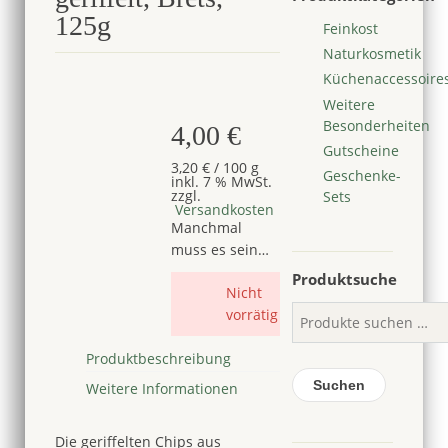
125g
Feinkost
Naturkosmetik
Küchenaccessoire
Bald verfügbar
Weitere
Besonderheiten
4,00
€
Gutscheine
3,20
€
/
100
g
Geschenke-
inkl. 7 % MwSt.
zzgl.
Sets
Versandkosten
Manchmal
muss es sein…
Produktsuche
Nicht
vorrätig
Produktbeschreibung
Suchen
Weitere Informationen
Die geriffelten Chips aus