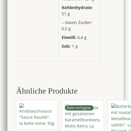
Kohlenhydrate:
51 g
– davon Zucker:
0,5 g
Eiweiß:
6,4 g
Salz:
1 g
Ähnliche Produkte
Bald verfügbar