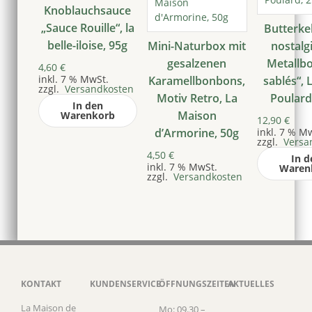
Knoblauchsauce
„Sauce Rouille“, la
Butterke
belle-iloise, 95g
Mini-Naturbox mit
nostalg
gesalzenen
Metallbo
4,60
€
inkl. 7 % MwSt.
Karamellbonbons,
sablés“, 
zzgl.
Versandkosten
Motiv Retro, La
Poulard
In den
Maison
Warenkorb
12,90
€
d’Armorine, 50g
inkl. 7 % M
zzgl.
Versa
4,50
€
In d
inkl. 7 % MwSt.
Waren
zzgl.
Versandkosten
KONTAKT
KUNDENSERVICE
ÖFFNUNGSZEITEN
AKTUELLES
La Maison de
Mo: 09.30 –