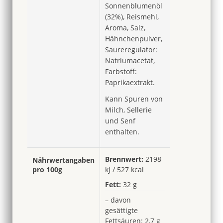
Sonnenblumenöl
(32%), Reismehl,
Aroma, Salz,
Hähnchenpulver,
Saureregulator:
Natriumacetat,
Farbstoff:
Paprikaextrakt.
Kann Spuren von
Milch, Sellerie
und Senf
enthalten.
Brennwert:
2198
Nährwertangaben
pro 100g
kJ / 527 kcal
Fett:
32 g
– davon
gesättigte
Fettsäuren: 2,7 g