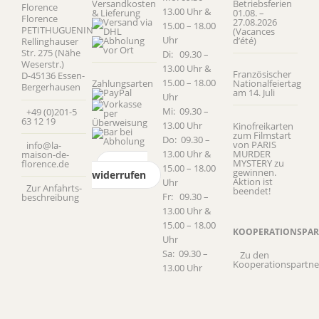
Versandkosten
Betriebsferien
Florence
13.00 Uhr &
& Lieferung
01.08. –
Florence
27.08.2026
15.00 – 18.00
PETITHUGUENIN
(Vacances
Uhr
d’été)
Rellinghauser
Str. 275 (Nähe
Di: 09.30 –
Weserstr.)
13.00 Uhr &
Französischer
D-45136 Essen-
15.00 – 18.00
Zahlungsarten
Nationalfeiertag
Bergerhausen
am 14. Juli
Uhr
Mi: 09.30 –
+49 (0)201-5
63 12 19
13.00 Uhr
Kinofreikarten
zum Filmstart
Do: 09.30 –
von PARIS
info@la-
13.00 Uhr &
MURDER
maison-de-
MYSTERY zu
florence.de
Vertrag
15.00 – 18.00
gewinnen.
widerrufen
Aktion ist
Uhr
Zur Anfahrts­
beendet!
Fr: 09.30 –
beschreibung
13.00 Uhr &
15.00 – 18.00
KOOPERATIONSPAR
Uhr
Sa: 09.30 –
Zu den
Kooperationspartne
13.00 Uhr