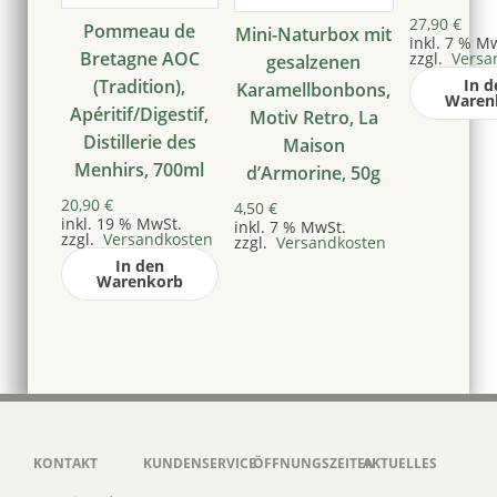
27,90
€
Pommeau de
Mini-Naturbox mit
inkl. 7 % M
Bretagne AOC
zzgl.
Versa
gesalzenen
(Tradition),
In d
Karamellbonbons,
Waren
Apéritif/Digestif,
Motiv Retro, La
Distillerie des
Maison
Menhirs, 700ml
d’Armorine, 50g
20,90
€
4,50
€
inkl. 19 % MwSt.
inkl. 7 % MwSt.
zzgl.
Versandkosten
zzgl.
Versandkosten
In den
Warenkorb
KONTAKT
KUNDENSERVICE
ÖFFNUNGSZEITEN
AKTUELLES