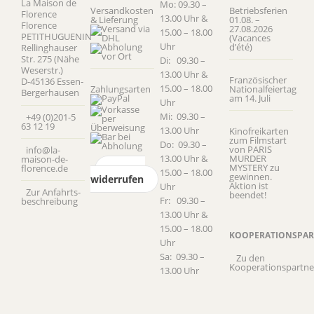
La Maison de
Mo: 09.30 –
Versandkosten
Betriebsferien
Florence
13.00 Uhr &
& Lieferung
01.08. –
Florence
27.08.2026
15.00 – 18.00
PETITHUGUENIN
(Vacances
Uhr
d’été)
Rellinghauser
Str. 275 (Nähe
Di: 09.30 –
Weserstr.)
13.00 Uhr &
Französischer
D-45136 Essen-
15.00 – 18.00
Zahlungsarten
Nationalfeiertag
Bergerhausen
am 14. Juli
Uhr
Mi: 09.30 –
+49 (0)201-5
63 12 19
13.00 Uhr
Kinofreikarten
zum Filmstart
Do: 09.30 –
von PARIS
info@la-
13.00 Uhr &
MURDER
maison-de-
MYSTERY zu
florence.de
Vertrag
15.00 – 18.00
gewinnen.
widerrufen
Aktion ist
Uhr
Zur Anfahrts­
beendet!
Fr: 09.30 –
beschreibung
13.00 Uhr &
15.00 – 18.00
KOOPERATIONSPAR
Uhr
Sa: 09.30 –
Zu den
Kooperationspartne
13.00 Uhr