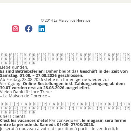
Datenschutz
Versandkosten & Lieferung
Widerruf
Allgemeine
Geschäftsbedingungen (AGB)
Impressum
© 2014 La Maison de Florence
🇫🇷 🇫🇷 🇫🇷 🇫🇷 🇫🇷 🇫🇷 🇫🇷 🇫🇷 🇫🇷 🇫🇷 🇫🇷 🇫🇷 🇫🇷 🇫🇷
🇫🇷 🇫🇷 🇫🇷 🇫🇷 🇫🇷 🇫🇷 🇫🇷 🇫🇷 🇫🇷 🇫🇷 🇫🇷 🇫🇷 🇫🇷 🇫🇷
🇫🇷 🇫🇷 🇫🇷 🇫🇷
Liebe Kunden,
Es sind Betriebsferien
! Daher bleibt das
Geschäft in der Zeit von
Samstag, 01.08. – 27.08.2026 geschlossen.
Ab Freitag, 28.08.2026 stehe ich Ihnen gerne wieder zur
Verfügung.
Online-Bestellungen inkl. Zahlungseingang ab dem
30.07 werden erst ab 28.08.2026 ausgeliefert.
Vielen Dank für Ihre Treue.
– La Maison de Florence –
🇫🇷 🇫🇷 🇫🇷 🇫🇷 🇫🇷 🇫🇷 🇫🇷 🇫🇷 🇫🇷 🇫🇷 🇫🇷 🇫🇷 🇫🇷 🇫🇷
🇫🇷 🇫🇷 🇫🇷 🇫🇷 🇫🇷 🇫🇷 🇫🇷 🇫🇷 🇫🇷 🇫🇷 🇫🇷 🇫🇷 🇫🇷 🇫🇷
🇫🇷 🇫🇷 🇫🇷 🇫🇷
Chers clients,
C’est les vacances d’été
! Par conséquent,
le magasin sera fermé
entre la période du Samedi, 01/08- 27/08/2026.
Je serai à nouveau à votre disposition à partir de vendredi, le