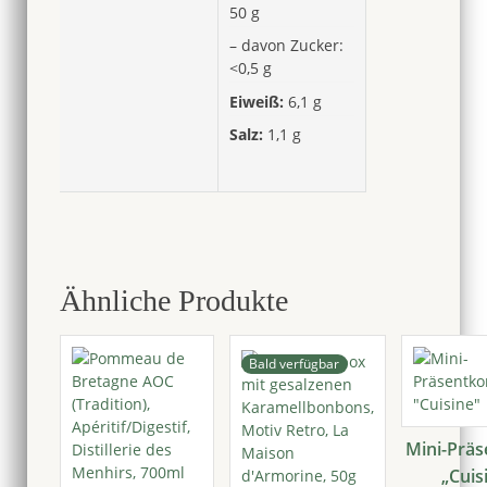
50 g
– davon Zucker:
<0,5 g
Eiweiß:
6,1 g
Salz:
1,1 g
Ähnliche Produkte
Bald verfügbar
Mini-Präs
„Cuis