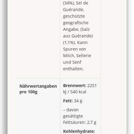
(34%), Sel de
Guérande,
geschützte
geografische
Angabe, (Salz
aus Guérande)
(1,1%). Kann
Spuren von
Milch, Sellerie
und Senf
enthalten.
Brennwert:
2251
Nährwertangaben
pro 100g
kJ / 540 kcal
Fett:
34 g
– davon
gesättigte
Fettsäuren: 2,7 g
Kohlenhydrate: