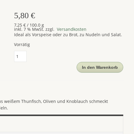
5,80
€
7,25
€
/
100.0
g
inkl. 7 % MwSt.
zzgl.
Versandkosten
Ideal als Vorspeise oder zu Brot, zu Nudeln und Salat.
Vorrätig
Thunfisch
Saveurs
de
In den Warenkorb
la
Garrigue,
la
belle-
iloise,
aus weißem Thunfisch, Oliven und Knoblauch schmeckt
80g
eln.
Menge