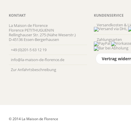
KONTAKT
KUNDENSERVICE
Versandkosten & Li
La Maison de Florence
Florence PETITHUGUENIN
Rellinghauser Str. 275 (Nähe Weserstr.)
D-45136 Essen-Bergerhausen
Zahlungsarten
+49 (0)201-5 63 12 19
Vertrag wider
info@la-maison-de-florence.de
Zur Anfahrts­beschreibung
Datenschutz
Versandkosten & Lieferung
Widerruf
Allgemeine Geschäftsbe
© 2014 La Maison de Florence