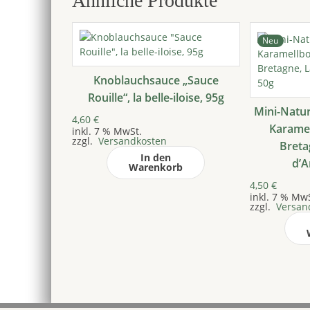
Ähnliche Produkte
Neu
Knoblauchsauce „Sauce
Rouille“, la belle-iloise, 95g
Mini-Natu
4,60
€
Karame
inkl. 7 % MwSt.
zzgl.
Versandkosten
Breta
In den
d’A
Warenkorb
4,50
€
inkl. 7 % Mw
zzgl.
Versan