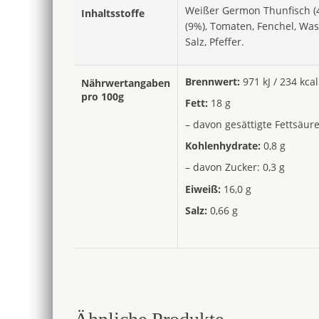
Weißer Germon Thunfisch (42
Inhaltsstoffe
(9%), Tomaten, Fenchel, Was
Salz, Pfeffer.
Brennwert:
971 kJ / 234 kcal
Nährwertangaben
pro 100g
Fett:
18 g
– davon gesättigte Fettsäure
Kohlenhydrate:
0,8 g
– davon Zucker: 0,3 g
Eiweiß:
16,0 g
Salz:
0,66 g