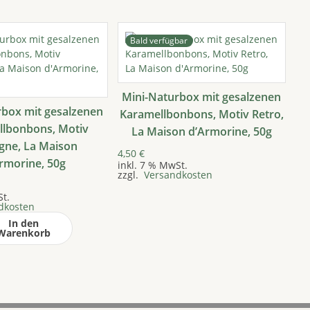
Bald verfügbar
Mini-Naturbox mit gesalzenen
rbox mit gesalzenen
Karamellbonbons, Motiv Retro,
llbonbons, Motiv
La Maison d’Armorine, 50g
gne, La Maison
4,50
€
rmorine, 50g
inkl. 7 % MwSt.
zzgl.
Versandkosten
St.
dkosten
In den
Warenkorb