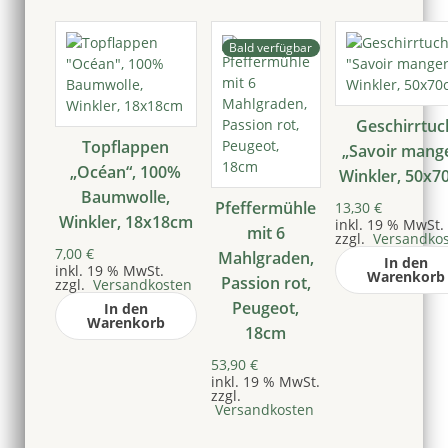
Bald verfügbar
Geschirrtuc
Topflappen
„Savoir mange
„Océan“, 100%
Winkler, 50x7
Baumwolle,
Pfeffermühle
13,30
€
Winkler, 18x18cm
inkl. 19 % MwSt.
mit 6
zzgl.
Versandkos
7,00
€
Mahlgraden,
In den
inkl. 19 % MwSt.
Warenkorb
Passion rot,
zzgl.
Versandkosten
Peugeot,
In den
Warenkorb
18cm
53,90
€
inkl. 19 % MwSt.
zzgl.
Versandkosten