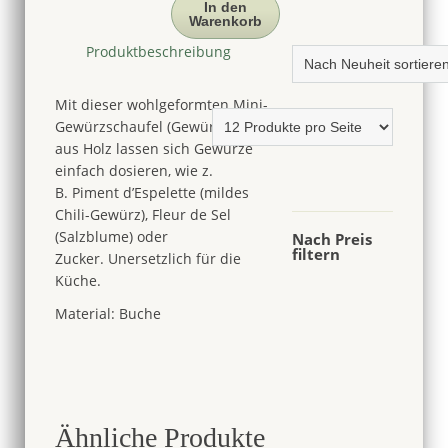
für
In den
Warenkorb
Gewürze,
La
Produktbeschreibung
Trinitaine,
Länge:
Mit dieser wohlgeformten Mini-
8cm
Gewürzschaufel (Gewürzlöffel)
Menge
aus Holz lassen sich Gewürze
einfach dosieren, wie z.
B. Piment d’Espelette (mildes
Chili-Gewürz), Fleur de Sel
(Salzblume) oder
Nach Preis
filtern
Zucker. Unersetzlich für die
Küche.
Material: Buche
Ähnliche Produkte