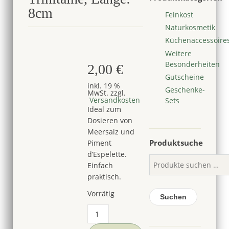
8cm
Feinkost
Naturkosmetik
Küchenaccessoire
Weitere
Besonderheiten
2,00
€
Gutscheine
inkl. 19 %
Geschenke-
MwSt.
zzgl.
Versandkosten
Sets
Ideal zum
Dosieren von
Meersalz und
Produktsuche
Piment
d’Espelette.
Einfach
praktisch.
Vorrätig
Suchen
Mini-
Holzschaufel