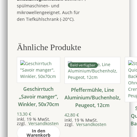
spülmaschinen- und
mikrowellengeeignet. Auch für
den Tiefkühlschrank (-20°C).
Ähnliche Produkte
Bald verfügbar
Geschirrtuch
Pfeffermühle, Line
„Savoir manger“,
Aluminium/Buchenholz,
Winkler, 50x70cm
Peugeot, 12cm
13,30
€
42,80
€
Qu
inkl. 19 % MwSt.
inkl. 19 % MwSt.
Ba
zzgl.
Versandkosten
zzgl.
Versandkosten
In den
Warenkorb