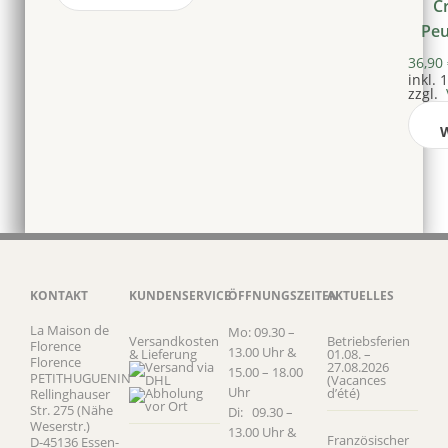
C
Peu
36,90
inkl.
zzgl.
KONTAKT
KUNDENSERVICE
ÖFFNUNGSZEITEN
AKTUELLES
La Maison de
Mo: 09.30 –
Versandkosten
Betriebsferien
Florence
13.00 Uhr &
& Lieferung
01.08. –
Florence
27.08.2026
15.00 – 18.00
PETITHUGUENIN
(Vacances
Uhr
d’été)
Rellinghauser
Str. 275 (Nähe
Di: 09.30 –
Weserstr.)
13.00 Uhr &
Französischer
D-45136 Essen-