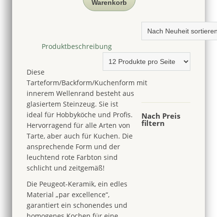
Warenkorb
Backform
mit
Ohren,
Rot,
Peugeot,
Produktbeschreibung
30cm
Menge
Diese
Tarteform/Backform/Kuchenform mit
innerem Wellenrand besteht aus
glasiertem Steinzeug. Sie ist
ideal für Hobbyköche und Profis.
Nach Preis
filtern
Hervorragend für alle Arten von
Tarte, aber auch für Kuchen. Die
ansprechende Form und der
leuchtend rote Farbton sind
schlicht und zeitgemäß!
Die Peugeot-Keramik, ein edles
Material „par excellence“,
garantiert ein schonendes und
homogenes Kochen für eine