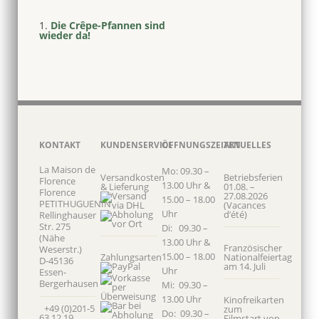
Die Crêpe-Pfannen sind
wieder da!
KONTAKT
KUNDENSERVICE
ÖFFNUNGSZEITEN
AKTUELLES
La Maison de
Mo: 09.30 –
Versandkosten
Betriebsferien
Florence
13.00 Uhr &
& Lieferung
01.08. –
Florence
27.08.2026
15.00 – 18.00
PETITHUGUENIN
(Vacances
Uhr
d’été)
Rellinghauser
Str. 275
Di: 09.30 –
(Nähe
13.00 Uhr &
Französischer
Weserstr.)
15.00 – 18.00
Zahlungsarten
Nationalfeiertag
D-45136
am 14. Juli
Uhr
Essen-
Bergerhausen
Mi: 09.30 –
13.00 Uhr
Kinofreikarten
+49 (0)201-5
zum
Do: 09.30 –
63 12 19
Filmstart von