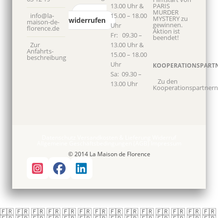
13.00 Uhr &
PARIS
MURDER
Vertrag
info@la-
15.00 – 18.00
MYSTERY zu
widerrufen
maison-de-
gewinnen.
Uhr
florence.de
Aktion ist
Fr: 09.30 –
beendet!
Zur
13.00 Uhr &
Anfahrts­
15.00 – 18.00
beschreibung
Uhr
KOOPERATIONSPART
Sa: 09.30 –
Zu den
13.00 Uhr
Kooperationspartnern
Datenschutz
Versandkosten & Lieferung
Widerruf
Allgemeine Geschäftsbedingungen (AGB)
Impressum
© 2014 La Maison de Florence
🇫🇷 🇫🇷 🇫🇷 🇫🇷 🇫🇷 🇫🇷 🇫🇷 🇫🇷 🇫🇷 🇫🇷 🇫🇷 🇫🇷 🇫🇷 🇫🇷