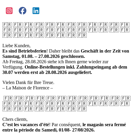
🇫🇷 🇫🇷 🇫🇷 🇫🇷 🇫🇷 🇫🇷 🇫🇷 🇫🇷 🇫🇷 🇫🇷 🇫🇷 🇫🇷
🇫🇷 🇫🇷 🇫🇷 🇫🇷 🇫🇷 🇫🇷 🇫🇷 🇫🇷 🇫🇷 🇫🇷 🇫🇷 🇫🇷
🇫🇷 🇫🇷 🇫🇷 🇫🇷 🇫🇷 🇫🇷 🇫🇷 🇫🇷
Liebe Kunden,
Es sind Betriebsferien
! Daher bleibt das
Geschäft in der Zeit von
Samstag, 01.08. – 27.08.2026 geschlossen.
Ab Freitag, 28.08.2026 stehe ich Ihnen gerne wieder zur
Verfügung.
Online-Bestellungen inkl. Zahlungseingang ab dem
30.07 werden erst ab 28.08.2026 ausgeliefert.
Vielen Dank für Ihre Treue.
– La Maison de Florence –
🇫🇷 🇫🇷 🇫🇷 🇫🇷 🇫🇷 🇫🇷 🇫🇷 🇫🇷 🇫🇷 🇫🇷 🇫🇷 🇫🇷
🇫🇷 🇫🇷 🇫🇷 🇫🇷 🇫🇷 🇫🇷 🇫🇷 🇫🇷 🇫🇷 🇫🇷 🇫🇷 🇫🇷
🇫🇷 🇫🇷 🇫🇷 🇫🇷 🇫🇷 🇫🇷 🇫🇷 🇫🇷
Chers clients,
C’est les vacances d’été
! Par conséquent,
le magasin sera fermé
entre la période du Samedi, 01/08- 27/08/2026.