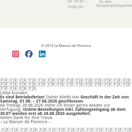
Sa: 09.30 –
Zu den
Kooperationspartne
13.00 Uhr
Datenschutz
Versandkosten & Lieferung
Widerruf
Allgemeine
Geschäftsbedingungen (AGB)
Impressum
© 2014 La Maison de Florence
🇫🇷 🇫🇷 🇫🇷 🇫🇷 🇫🇷 🇫🇷 🇫🇷 🇫🇷 🇫🇷 🇫🇷 🇫🇷 🇫🇷 🇫🇷 🇫🇷
🇫🇷 🇫🇷 🇫🇷 🇫🇷 🇫🇷 🇫🇷 🇫🇷 🇫🇷 🇫🇷 🇫🇷 🇫🇷 🇫🇷 🇫🇷 🇫🇷
🇫🇷 🇫🇷 🇫🇷 🇫🇷
Liebe Kunden,
Es sind Betriebsferien
! Daher bleibt das
Geschäft in der Zeit von
Samstag, 01.08. – 27.08.2026 geschlossen.
Ab Freitag, 28.08.2026 stehe ich Ihnen gerne wieder zur
Verfügung.
Online-Bestellungen inkl. Zahlungseingang ab dem
30.07 werden erst ab 28.08.2026 ausgeliefert.
Vielen Dank für Ihre Treue.
– La Maison de Florence –
🇫🇷 🇫🇷 🇫🇷 🇫🇷 🇫🇷 🇫🇷 🇫🇷 🇫🇷 🇫🇷 🇫🇷 🇫🇷 🇫🇷 🇫🇷 🇫🇷