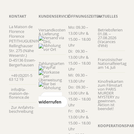
KONTAKT
KUNDENSERVICE
ÖFFNUNGSZEITEN
AKTUELLES
La Maison de
Mo: 09.30 –
Versandkosten
Betriebsferien
Florence
13.00 Uhr &
& Lieferung
01.08. –
Florence
27.08.2026
15.00 – 18.00
PETITHUGUENIN
(Vacances
Uhr
d’été)
Rellinghauser
Str. 275 (Nähe
Di: 09.30 –
Weserstr.)
13.00 Uhr &
Französischer
D-45136 Essen-
15.00 – 18.00
Zahlungsarten
Nationalfeiertag
Bergerhausen
am 14. Juli
Uhr
Mi: 09.30 –
+49 (0)201-5
63 12 19
13.00 Uhr
Kinofreikarten
zum Filmstart
Do: 09.30 –
von PARIS
info@la-
13.00 Uhr &
MURDER
maison-de-
MYSTERY zu
florence.de
Vertrag
15.00 – 18.00
gewinnen.
widerrufen
Aktion ist
Uhr
Zur Anfahrts­
beendet!
Fr: 09.30 –
beschreibung
13.00 Uhr &
15.00 – 18.00
KOOPERATIONSPAR
Uhr