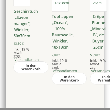
Geschirrtuch
Topflappen
Crêpe
„Savoir
„Océan“,
Pfanne
manger“,
100%
„Mineral
Winkler,
Baumwolle,
B“, de
50x70cm
Winkler,
Buyer,
13,30
€
18x18cm
26cm
inkl. 19 %
MwSt.
7,00
€
53,90
€
zzgl.
Versandkosten
inkl. 19 %
inkl. 19 %
MwSt.
MwSt.
In den
zzgl.
zzgl.
Warenkorb
Versandkosten
Versandkos
In den
In d
Warenkorb
Waren