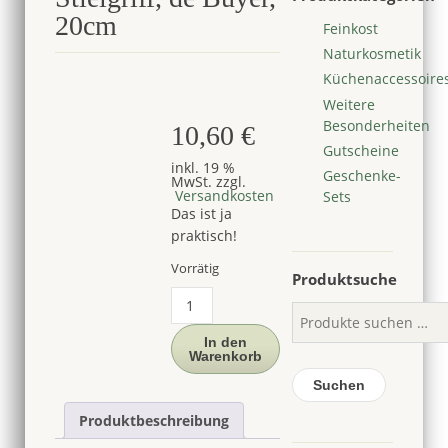
20cm
Feinkost
Naturkosmetik
Küchenaccessoire
Weitere
Besonderheiten
10,60
€
Gutscheine
inkl. 19 %
Geschenke-
MwSt.
zzgl.
Versandkosten
Sets
Das ist ja
praktisch!
Vorrätig
Produktsuche
Schutzgriff
aus
Neopren
In den
Warenkorb
für
Stielgriff,
Suchen
de
Produktbeschreibung
Buyer,
20cm