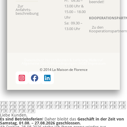
Fr: 09.30 –
beendet!
Zur
13.00 Uhr &
Anfahrts­
15.00 – 18.00
beschreibung
Uhr
KOOPERATIONSPART
Sa: 09.30 –
Zu den
13.00 Uhr
Kooperationspartnern
Datenschutz
Versandkosten & Lieferung
Widerruf
Allgemeine Geschäftsbedingungen (AGB)
Impressum
© 2014 La Maison de Florence
🇫🇷 🇫🇷 🇫🇷 🇫🇷 🇫🇷 🇫🇷 🇫🇷 🇫🇷 🇫🇷 🇫🇷 🇫🇷 🇫🇷 🇫🇷 🇫🇷
🇫🇷 🇫🇷 🇫🇷 🇫🇷 🇫🇷 🇫🇷 🇫🇷 🇫🇷 🇫🇷 🇫🇷 🇫🇷 🇫🇷 🇫🇷 🇫🇷
🇫🇷 🇫🇷 🇫🇷 🇫🇷
Liebe Kunden,
Es sind Betriebsferien
! Daher bleibt das
Geschäft in der Zeit von
Samstag, 01.08. – 27.08.2026 geschlossen.
Ab Freitag, 28.08.2026 stehe ich Ihnen gerne wieder zur