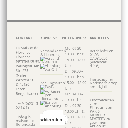
KONTAKT
KUNDENSERVICE
ÖFFNUNGSZEITEN
AKTUELLES
La Maison de
Mo: 09.30 –
Versandkosten
Betriebsferien
Florence
13.00 Uhr &
& Lieferung
01.08. –
Florence
27.08.2026
15.00 – 18.00
PETITHUGUENIN
(Vacances
Uhr
d’été)
Rellinghauser
Str. 275
Di: 09.30 –
(Nähe
13.00 Uhr &
Französischer
Weserstr.)
15.00 – 18.00
Zahlungsarten
Nationalfeiertag
D-45136
am 14. Juli
Uhr
Essen-
Bergerhausen
Mi: 09.30 –
13.00 Uhr
Kinofreikarten
+49 (0)201-5
zum
Do: 09.30 –
63 12 19
Filmstart von
13.00 Uhr &
PARIS
MURDER
Vertrag
info@la-
15.00 – 18.00
MYSTERY zu
widerrufen
maison-de-
gewinnen.
Uhr
florence.de
Aktion ist