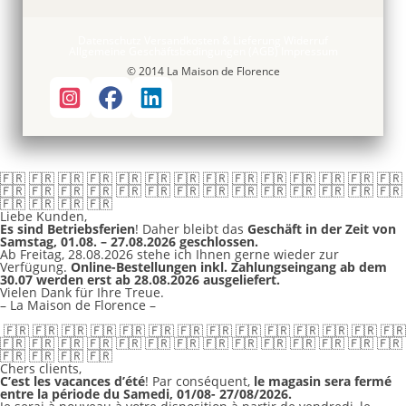
Datenschutz
Versandkosten & Lieferung
Widerruf
Allgemeine Geschäftsbedingungen (AGB)
Impressum
© 2014 La Maison de Florence
🇫🇷 🇫🇷 🇫🇷 🇫🇷 🇫🇷 🇫🇷 🇫🇷 🇫🇷 🇫🇷 🇫🇷 🇫🇷 🇫🇷 🇫🇷 🇫🇷
🇫🇷 🇫🇷 🇫🇷 🇫🇷 🇫🇷 🇫🇷 🇫🇷 🇫🇷 🇫🇷 🇫🇷 🇫🇷 🇫🇷 🇫🇷 🇫🇷
🇫🇷 🇫🇷 🇫🇷 🇫🇷
Liebe Kunden,
Es sind Betriebsferien
! Daher bleibt das
Geschäft in der Zeit von
Samstag, 01.08. – 27.08.2026 geschlossen.
Ab Freitag, 28.08.2026 stehe ich Ihnen gerne wieder zur
Verfügung.
Online-Bestellungen inkl. Zahlungseingang ab dem
30.07 werden erst ab 28.08.2026 ausgeliefert.
Vielen Dank für Ihre Treue.
– La Maison de Florence –
🇫🇷 🇫🇷 🇫🇷 🇫🇷 🇫🇷 🇫🇷 🇫🇷 🇫🇷 🇫🇷 🇫🇷 🇫🇷 🇫🇷 🇫🇷 🇫🇷
🇫🇷 🇫🇷 🇫🇷 🇫🇷 🇫🇷 🇫🇷 🇫🇷 🇫🇷 🇫🇷 🇫🇷 🇫🇷 🇫🇷 🇫🇷 🇫🇷
🇫🇷 🇫🇷 🇫🇷 🇫🇷
Chers clients,
C’est les vacances d’été
! Par conséquent,
le magasin sera fermé
entre la période du Samedi, 01/08- 27/08/2026.