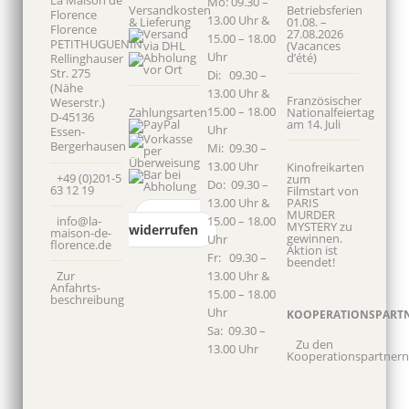
La Maison de
Mo: 09.30 –
Versandkosten
Betriebsferien
Florence
13.00 Uhr &
& Lieferung
01.08. –
Florence
27.08.2026
15.00 – 18.00
PETITHUGUENIN
(Vacances
Uhr
d’été)
Rellinghauser
Str. 275
Di: 09.30 –
(Nähe
13.00 Uhr &
Französischer
Weserstr.)
15.00 – 18.00
Zahlungsarten
Nationalfeiertag
D-45136
am 14. Juli
Uhr
Essen-
Bergerhausen
Mi: 09.30 –
13.00 Uhr
Kinofreikarten
+49 (0)201-5
zum
Do: 09.30 –
63 12 19
Filmstart von
13.00 Uhr &
PARIS
MURDER
Vertrag
info@la-
15.00 – 18.00
MYSTERY zu
widerrufen
maison-de-
gewinnen.
Uhr
florence.de
Aktion ist
Fr: 09.30 –
beendet!
Zur
13.00 Uhr &
Anfahrts­
15.00 – 18.00
beschreibung
Uhr
KOOPERATIONSPART
Sa: 09.30 –
Zu den
13.00 Uhr
Kooperationspartnern