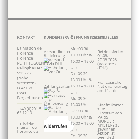
KONTAKT
KUNDENSERVICE
ÖFFNUNGSZEITEN
AKTUELLES
La Maison de
Mo: 09.30 –
Versandkosten
Betriebsferien
Florence
13.00 Uhr &
& Lieferung
01.08. –
Florence
27.08.2026
15.00 – 18.00
PETITHUGUENIN
(Vacances
Uhr
d’été)
Rellinghauser
Str. 275
Di: 09.30 –
(Nähe
13.00 Uhr &
Französischer
Weserstr.)
15.00 – 18.00
Zahlungsarten
Nationalfeiertag
D-45136
am 14. Juli
Uhr
Essen-
Bergerhausen
Mi: 09.30 –
13.00 Uhr
Kinofreikarten
+49 (0)201-5
zum
Do: 09.30 –
63 12 19
Filmstart von
13.00 Uhr &
PARIS
MURDER
Vertrag
info@la-
15.00 – 18.00
MYSTERY zu
widerrufen
maison-de-
gewinnen.
Uhr
florence.de
Aktion ist
Fr: 09.30 –
beendet!