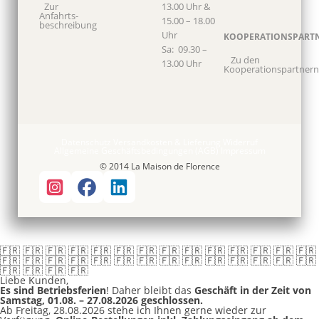
Zur
13.00 Uhr &
Anfahrts­
15.00 – 18.00
beschreibung
Uhr
KOOPERATIONSPART
Sa: 09.30 –
Zu den
13.00 Uhr
Kooperationspartnern
Datenschutz
Versandkosten & Lieferung
Widerruf
Allgemeine Geschäftsbedingungen (AGB)
Impressum
© 2014 La Maison de Florence
🇫🇷 🇫🇷 🇫🇷 🇫🇷 🇫🇷 🇫🇷 🇫🇷 🇫🇷 🇫🇷 🇫🇷 🇫🇷 🇫🇷 🇫🇷 🇫🇷
🇫🇷 🇫🇷 🇫🇷 🇫🇷 🇫🇷 🇫🇷 🇫🇷 🇫🇷 🇫🇷 🇫🇷 🇫🇷 🇫🇷 🇫🇷 🇫🇷
🇫🇷 🇫🇷 🇫🇷 🇫🇷
Liebe Kunden,
Es sind Betriebsferien
! Daher bleibt das
Geschäft in der Zeit von
Samstag, 01.08. – 27.08.2026 geschlossen.
Ab Freitag, 28.08.2026 stehe ich Ihnen gerne wieder zur