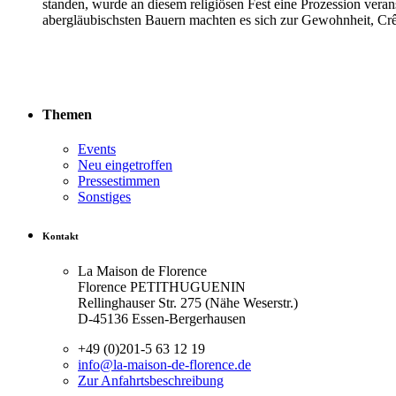
standen, wurde an diesem religiösen Fest eine Prozession vera
abergläubischsten Bauern machten es sich zur Gewohnheit, Crê
Themen
Events
Neu eingetroffen
Pressestimmen
Sonstiges
Kontakt
La Maison de Florence
Florence PETITHUGUENIN
Rellinghauser Str. 275 (Nähe Weserstr.)
D-45136 Essen-Bergerhausen
+49 (0)201-5 63 12 19
info@la-maison-de-florence.de
Zur Anfahrts­beschreibung