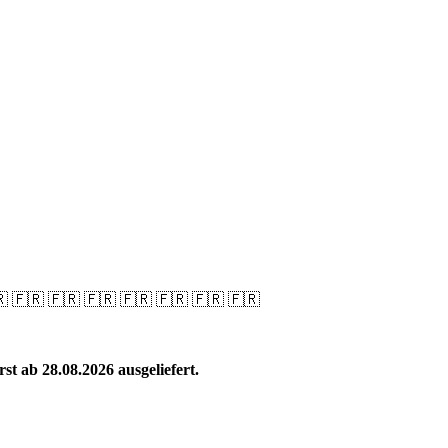
🇷 🇫🇷 🇫🇷 🇫🇷 🇫🇷 🇫🇷 🇫🇷 🇫🇷
t ab 28.08.2026 ausgeliefert.