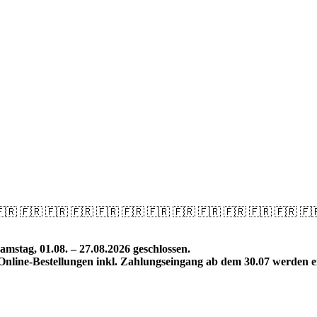
🇫🇷 🇫🇷 🇫🇷 🇫🇷 🇫🇷 🇫🇷 🇫🇷 🇫🇷 🇫🇷 🇫🇷 🇫🇷 🇫🇷 🇫
amstag, 01.08. – 27.08.2026 geschlossen.
Online-Bestellungen inkl. Zahlungseingang ab dem 30.07 werden ers